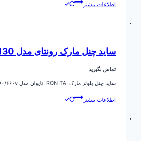
اطلاعات بیشتر
ساید چنل مارک رونتای مدل RT-83130
تماس بگیرید
ساید چنل بلوئر مارک RON TAI تایوان مدل RT-83130 KW 11 ۲۸۵۰ rpm ۵۰Hz ۳۸۰/۶۶۰v
اطلاعات بیشتر