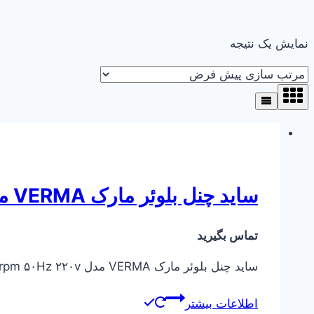
نمایش یک نتیجه
ساید چنل بلوئر مارک VERMA مدل VM-2RB420-H31
تماس بگیرید
ساید چنل بلوئر مارک VERMA مدل VM-2RB420-H31 KW 1.5 ۲۸۰۰ rpm ۵۰Hz ۲۲۰v
اطلاعات بیشتر