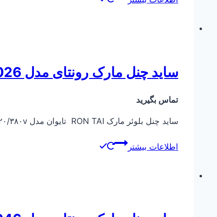
ساید چنل مارک رونتای مدل RT-33026
تماس بگیرید
ساید چنل بلوئر مارک RON TAI تایوان مدل RT-33026 KW 2.2 ۲۸۵۰ rpm ۵۰Hz ۲۲۰/۳۸۰v
اطلاعات بیشتر