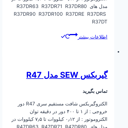
مدل های R37DR63 R37DR71 R37DR80
R37DR90 R37DR100 R37DRE R37DRS
R37DT
اطلاعات بیشتر
گیربکس SEW مدل R47
تماس بگیرید
الکتروگیربکس شافت مستقیم سری R47 دور
خروجی : از ۱ تا ۴۰۰ دور در دقیقه توان
الکتروموتور : از ۰٫۱۲ کیلووات تا ۷٫۵ کیلووات در
مدل های R47DR63 R47DR71 R47DR80