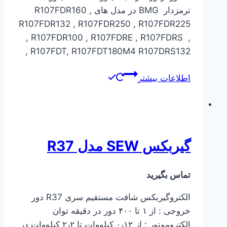
ترمزدار BMG در مدل های R107FDR160 ,
R107FDR132 , R107FDR250 , R107FDR225
, R107FDR100 , R107FDRE , R107FDRS ,
R107FDT, R107FDT180M4 R107DRS132 ,
اطلاعات بیشتر
گیربکس SEW مدل R37
تماس بگیرید
الکتروگیربکس شافت مستقیم سری R37 دور
خروجی : از ۱ تا ۴۰۰ دور در دقیقه توان
الکتروموتور : از ۰٫۱۲ کیلووات تا ۲٫۲ کیلووات در