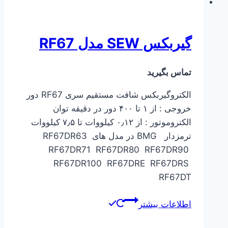
گیربکس SEW مدل RF67
تماس بگیرید
الکتروگیربکس شافت مستقیم سری RF67 دور
خروجی : از ۱ تا ۴۰۰ دور در دقیقه توان
الکتروموتور : از ۰٫۱۲ کیلووات تا ۷٫۵ کیلووات
ترمزدار BMG در مدل های RF67DR63
RF67DR71 RF67DR80 RF67DR90
RF67DR100 RF67DRE RF67DRS
RF67DT
اطلاعات بیشتر