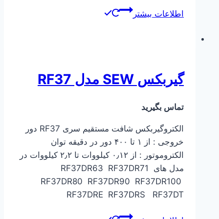
اطلاعات بیشتر
گیربکس SEW مدل RF37
تماس بگیرید
الکتروگیربکس شافت مستقیم سری RF37 دور
خروجی : از ۱ تا ۴۰۰ دور در دقیقه توان
الکتروموتور : از ۰٫۱۲ کیلووات تا ۲٫۲ کیلووات در
مدل های RF37DR63 RF37DR71
RF37DR80 RF37DR90 RF37DR100
RF37DRE RF37DRS RF37DT