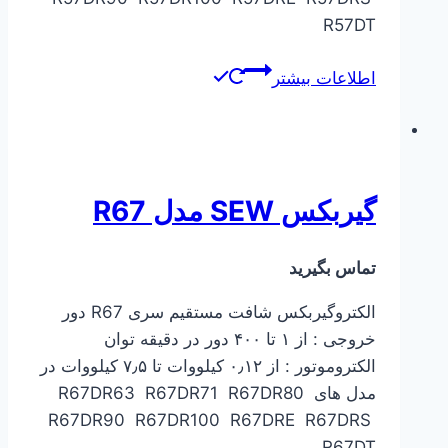
R57DT
اطلاعات بیشتر
گیربکس SEW مدل R67
تماس بگیرید
الکتروگیربکس شافت مستقیم سری R67 دور
خروجی : از ۱ تا ۴۰۰ دور در دقیقه توان
الکتروموتور : از ۰٫۱۲ کیلووات تا ۷٫۵ کیلووات در
مدل های R67DR63 R67DR71 R67DR80
R67DR90 R67DR100 R67DRE R67DRS
R67DT