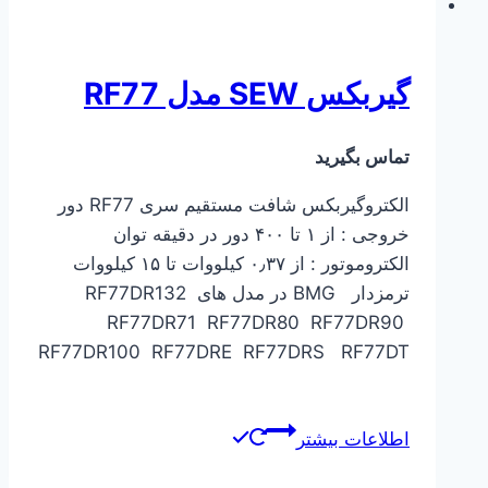
گیربکس SEW مدل RF77
تماس بگیرید
الکتروگیربکس شافت مستقیم سری RF77 دور
خروجی : از ۱ تا ۴۰۰ دور در دقیقه توان
الکتروموتور : از ۰٫۳۷ کیلووات تا ۱۵ کیلووات
ترمزدار BMG در مدل های RF77DR132
RF77DR71 RF77DR80 RF77DR90
RF77DR100 RF77DRE RF77DRS RF77DT
اطلاعات بیشتر