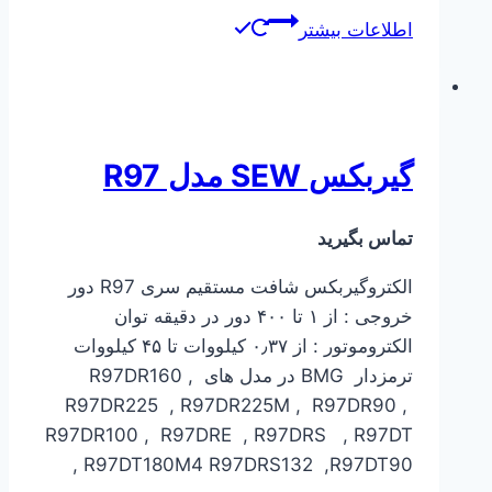
اطلاعات بیشتر
گیربکس SEW مدل R97
تماس بگیرید
الکتروگیربکس شافت مستقیم سری R97 دور
خروجی : از ۱ تا ۴۰۰ دور در دقیقه توان
الکتروموتور : از ۰٫۳۷ کیلووات تا ۴۵ کیلووات
ترمزدار BMG در مدل های R97DR160 ,
R97DR225 , R97DR225M , R97DR90 ,
R97DR100 , R97DRE , R97DRS , R97DT
, R97DT180M4 R97DRS132 ,R97DT90