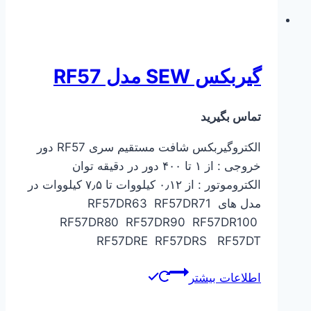
گیربکس SEW مدل RF57
تماس بگیرید
الکتروگیربکس شافت مستقیم سری RF57 دور
خروجی : از ۱ تا ۴۰۰ دور در دقیقه توان
الکتروموتور : از ۰٫۱۲ کیلووات تا ۷٫۵ کیلووات در
مدل های RF57DR63 RF57DR71
RF57DR80 RF57DR90 RF57DR100
RF57DRE RF57DRS RF57DT
اطلاعات بیشتر