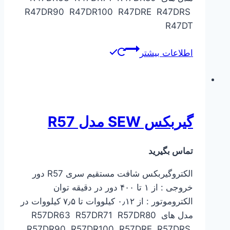
R47DR90 R47DR100 R47DRE R47DRS
R47DT
اطلاعات بیشتر
گیربکس SEW مدل R57
تماس بگیرید
الکتروگیربکس شافت مستقیم سری R57 دور
خروجی : از ۱ تا ۴۰۰ دور در دقیقه توان
الکتروموتور : از ۰٫۱۲ کیلووات تا ۷٫۵ کیلووات در
مدل های R57DR63 R57DR71 R57DR80
R57DR90 R57DR100 R57DRE R57DRS