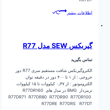
اطلاعات بیشتر
گیربکس SEW مدل R77
تماس بگیرید
الکتروگیربکس شافت مستقیم سری R77 دور
خروجی : از ۱ تا ۴۰۰ دور در دقیقه توان
الکتروموتور : از ۰٫۳۷ کیلووات تا ۱۵ کیلووات
ترمزدار BMG در مدل های R77DR160
R77DR71 R77DR80 R77DR90 R77DR100
R77DRE R77DRS R77DT