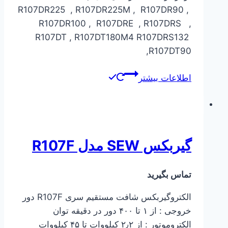
R107DR225 , R107DR225M , R107DR90 ,
R107DR100 , R107DRE , R107DRS ,
R107DT , R107DT180M4 R107DRS132
,R107DT90
اطلاعات بیشتر
گیربکس SEW مدل R107F
تماس بگیرید
الکتروگیربکس شافت مستقیم سری R107F دور
خروجی : از ۱ تا ۴۰۰ دور در دقیقه توان
الکتروموتور : از ۲٫۲ کیلووات تا ۴۵ کیلووات