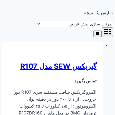
نمایش یک نتیجه
گیربکس SEW مدل R107
تماس بگیرید
الکتروگیربکس شافت مستقیم سری R107 دور
خروجی : از ۱ تا ۴۰۰ دور در دقیقه توان
الکتروموتور : از ۱٫۵ کیلووات تا ۴۵ کیلووات
ترمزدار BMG در مدل های R107DR160 ,