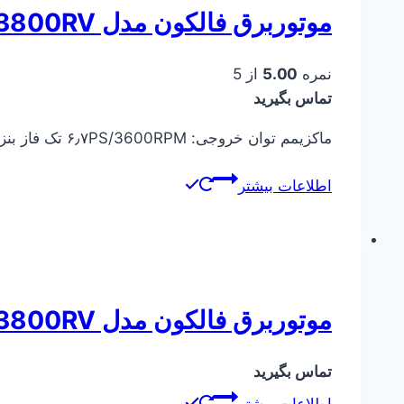
موتوربرق فالکون مدل PT3800RV – استارتی
نمره
5.00
از 5
تماس بگیرید
ماکزیمم توان خروجی: ۶٫۷PS/3600RPM تک فاز بنزینی – ۱۵ لیتر
اطلاعات بیشتر
موتوربرق فالکون مدل PT3800RV – معمولی
تماس بگیرید