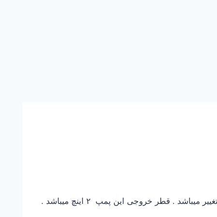
این پمپ بسته به مقدار دبی و فشار از ۰٫۷۵ کیلووات تا ۲٫۲ کیلووات و دور های ۵۰۰ و ۳۰۰ و ۱۰۰ دور در دقیقه قابل تغییر میباشد . قطر خروجی این پمپ ۲ اینچ میباشد .