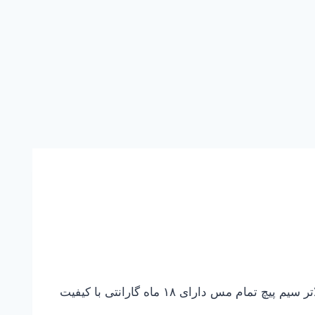
پمپ سه اسب بشقابی دو پروانه سه فاز CBT 310 پمپ مخصوص ساختمان های یک طبقه ، دو طبقه ، سه طبقه و بالاتر سیم پیچ تمام مس دارای ۱۸ ماه گارانتی با کیفیت