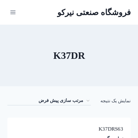
ازگشت
فروشگاه صنعتی نیرکو
ه
حتوا
K37DR
نمایش یک نتیجه
K37DRS63