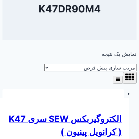
K47DR90M4
نمایش یک نتیجه
الکتروگیربکس SEW سری K47
( کرانویل پینیون )