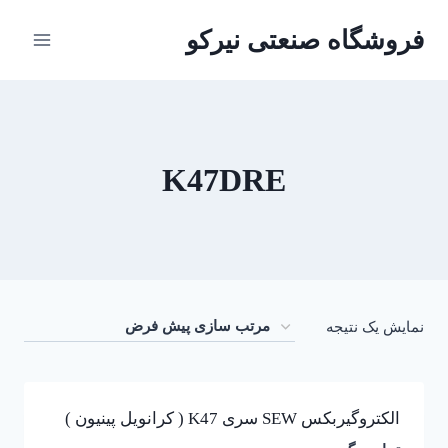
ازگشت
فروشگاه صنعتی نیرکو
ه
حتوا
K47DRE
نمایش یک نتیجه
الکتروگیربکس SEW سری K47 ( کرانویل پینیون )