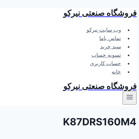
فروشگاه صنعتی نیرکو
بازگشت
به
محتوا
وب سایت نیرکو
تماس باما
سبد خرید
تسویه حساب
حساب کاربری
خانه
فروشگاه صنعتی نیرکو
K87DRS160M4