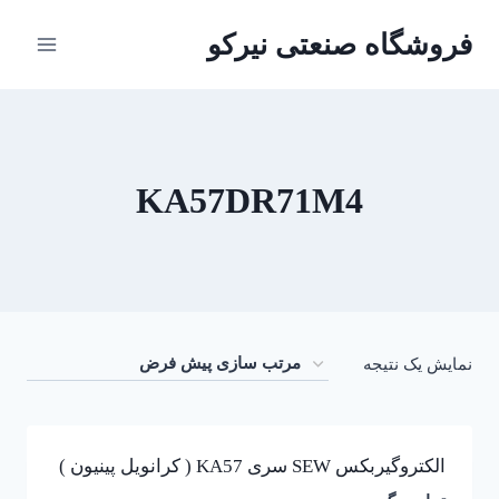
ازگشت
فروشگاه صنعتی نیرکو
ه
حتوا
KA57DR71M4
نمایش یک نتیجه
الکتروگیربکس SEW سری KA57 ( کرانویل پینیون )