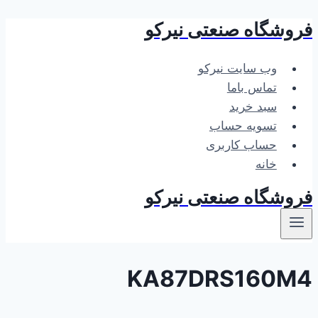
فروشگاه صنعتی نیرکو
بازگشت
به
محتوا
وب سایت نیرکو
تماس باما
سبد خرید
تسویه حساب
حساب کاربری
خانه
فروشگاه صنعتی نیرکو
KA87DRS160M4