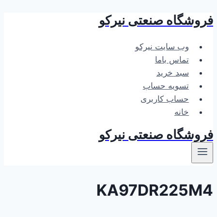
فروشگاه صنعتی نیرکو
بازگشت
به
محتوا
وب سایت نیرکو
تماس باما
سبد خرید
تسویه حساب
حساب کاربری
خانه
فروشگاه صنعتی نیرکو
KA97DR225M4