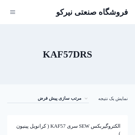
ازگشت
فروشگاه صنعتی نیرکو
ه
حتوا
KAF57DRS
نمایش یک نتیجه
الکتروگیربکس SEW سری KAF57 ( کرانویل پینیون
)