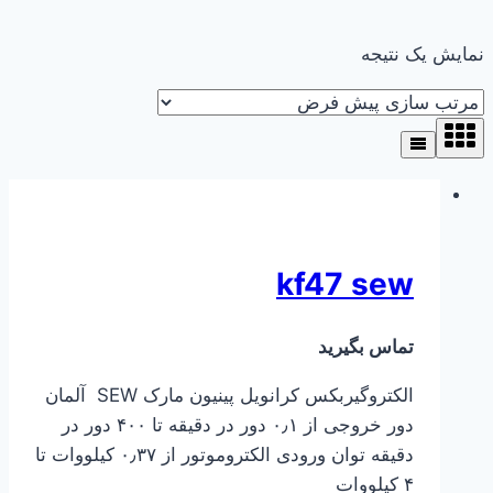
نمایش یک نتیجه
kf47 sew
تماس بگیرید
الکتروگیربکس کرانویل پینیون مارک SEW آلمان
دور خروجی از ۰٫۱ دور در دقیقه تا ۴۰۰ دور در
دقیقه توان ورودی الکتروموتور از ۰٫۳۷ کیلووات تا
۴ کیلووات