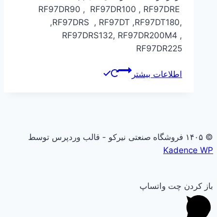
RF97DR90 , RF97DR100 , RF97DRE
,RF97DRS , RF97DT ,RF97DT180,
RF97DRS132, RF97DR200M4 ,
RF97DR225
اطلاعات بیشتر
© ۱۴۰۵ فروشگاه صنعتی نیرکو - قالب وردپرس توسط
Kadence WP
باز کردن چت واتساپ