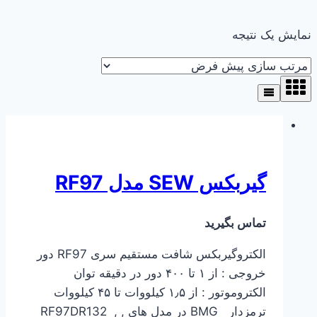
نمایش یک نتیجه
گیربکس SEW مدل RF97
تماس بگیرید
الکتروگیربکس شافت مستقیم سری RF97 دور
خروجی : از ۱ تا ۴۰۰ دور در دقیقه توان
الکتروموتور : از ۱٫۵ کیلووات تا ۴۵ کیلووات
ترمزدار BMG در مدل های ,RF97DR132 ,