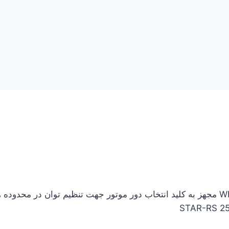
پمپ سیر کوتالور خطی سری STAT-RS شرکت WILO مجهز به کلید انتخاب دور موتور جهت تنظی