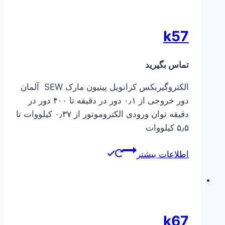
k57
تماس بگیرید
الکتروگیربکس کرانویل پینیون مارک SEW آلمان
دور خروجی از ۰٫۱ دور در دقیقه تا ۴۰۰ دور در
دقیقه توان ورودی الکتروموتور از ۰٫۳۷ کیلووات تا
۵٫۵ کیلووات
اطلاعات بیشتر
k67