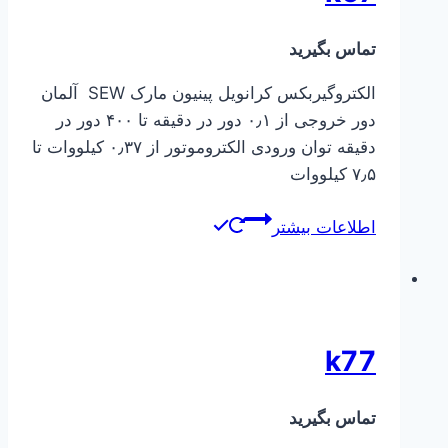
تماس بگیرید
الکتروگیربکس کرانویل پینیون مارک SEW آلمان
دور خروجی از ۰٫۱ دور در دقیقه تا ۴۰۰ دور در
دقیقه توان ورودی الکتروموتور از ۰٫۳۷ کیلووات تا
۷٫۵ کیلووات
اطلاعات بیشتر
k77
تماس بگیرید