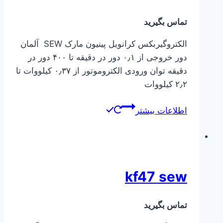
تماس بگیرید
الکتروگیربکس کرانویل پینیون مارک SEW آلمان
دور خروجی از ۰٫۱ دور در دقیقه تا ۴۰۰ دور در
دقیقه توان ورودی الکتروموتور از ۰٫۳۷ کیلووات تا
۲٫۲ کیلووات
اطلاعات بیشتر
kf47 sew
تماس بگیرید