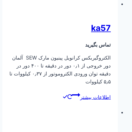
ka57
تماس بگیرید
الکتروگیربکس کرانویل پینیون مارک SEW آلمان
دور خروجی از ۰٫۱ دور در دقیقه تا ۴۰۰ دور در
دقیقه توان ورودی الکتروموتور از ۰٫۳۷ کیلووات تا
۵٫۵ کیلووات
اطلاعات بیشتر