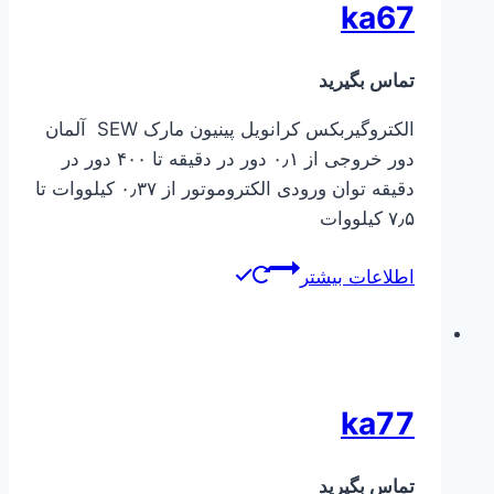
ka67
تماس بگیرید
الکتروگیربکس کرانویل پینیون مارک SEW آلمان
دور خروجی از ۰٫۱ دور در دقیقه تا ۴۰۰ دور در
دقیقه توان ورودی الکتروموتور از ۰٫۳۷ کیلووات تا
۷٫۵ کیلووات
اطلاعات بیشتر
ka77
تماس بگیرید