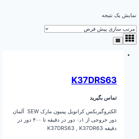
نمایش یک نتیجه
K37DRS63
تماس بگیرید
الکتروگیربکس کرانویل پینیون مارک SEW آلمان
دور خروجی از ۰٫۱ دور در دقیقه تا ۴۰۰ دور در
دقیقه K37DRS63 , K37DR63