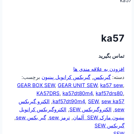
ka57
ka57
تماس بگیرید
افزودن به علاقه مندی ها
دسته:
گیربکس
,
گیربکس کرانویل پینیون
برچسب:
GEAR BOX SEW
,
GEAR UNIT SEW
,
ka57 sew
,
KA57DRS
,
ka57dt80m4
,
kaf57drs80
,
sew ka57
,
SEW
,
kaf57dt90m4
,
الکترو گیربکس
sew
,
الکتروگیربکس SEW
,
الکتروگیربکس کرانویل
پینیون مارک SEW آلمان
,
ترمز sew
,
گیر بکس sew
,
گیربکس SEW
SEW