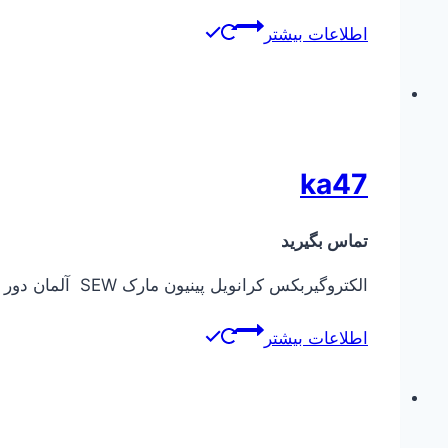
اطلاعات بیشتر
ka47
تماس بگیرید
الکتروگیربکس کرانویل پینیون مارک SEW آلمان دور خروجی از ۰٫۱ دور در دقیقه تا ۴۰۰ دور در دقیقه توان ورودی الکتروموتور از ۰٫۳۷ کیلووات تا ۴ کیلووات
اطلاعات بیشتر