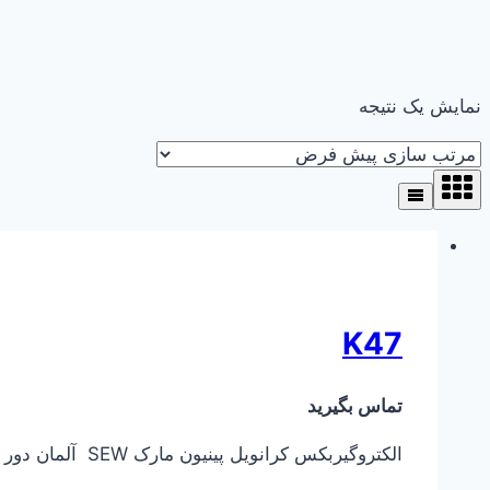
نمایش یک نتیجه
K47
تماس بگیرید
الکتروگیربکس کرانویل پینیون مارک SEW آلمان دور خروجی از ۰٫۱ دور در دقیقه تا ۴۰۰ دور در دقیقه توان ورودی الکتروموتور از ۰٫۳۷ کیلووات تا ۴ کیلووات