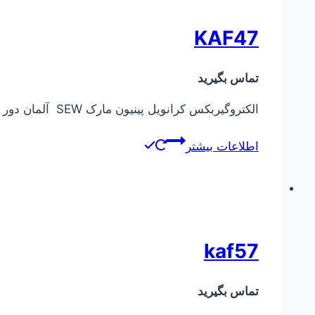
KAF47
تماس بگیرید
الکتروگیربکس کرانویل پینیون مارک SEW آلمان دور خروجی از ۰٫۱ دور در دقیقه تا ۴۰۰ دور در دقیقه توان ورودی الکتروموتور از ۰٫۳۷ کیلووات تا ۴ کیلووات
اطلاعات بیشتر
kaf57
تماس بگیرید