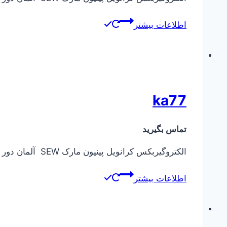
اطلاعات بیشتر
ka77
تماس بگیرید
الکتروگیربکس کرانویل پینیون مارک SEW آلمان دور خروجی از ۰٫۱ دور در دقیقه تا ۴۰۰ دور در دقیقه توان ورودی الکتروموتور از ۰٫۳۷ کیلووات تا ۱۱ کیلووات
اطلاعات بیشتر