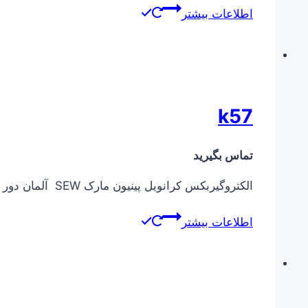
اطلاعات بیشتر
k57
تماس بگیرید
الکتروگیربکس کرانویل پینیون مارک SEW آلمان دور خروجی از ۰٫۱ دور در دقیقه تا ۴۰۰ دور در دقیقه توان ورودی الکتروموتور از ۰٫۳۷ کیلووات تا ۵٫۵ کیلووات
اطلاعات بیشتر