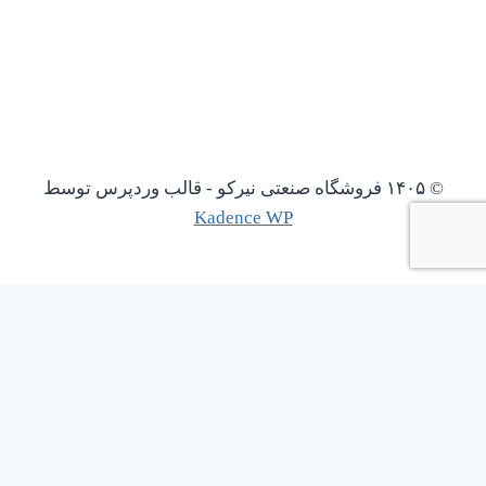
© ۱۴۰۵ فروشگاه صنعتی نیرکو - قالب وردپرس توسط
Kadence WP
باز کردن چت واتساپ
1
نیاز به پیش فاکتور دارین؟؟؟؟؟
Scan the code