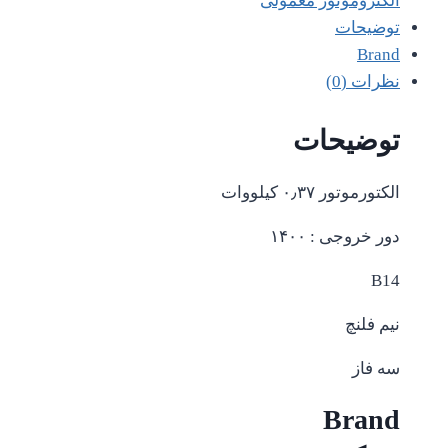
الکتروموتور معمولی
توضیحات
Brand
نظرات (0)
توضیحات
الکتورموتور ۰٫۳۷ کیلووات
دور خروجی : ۱۴۰۰
B14
نیم فلنچ
سه فاز
Brand