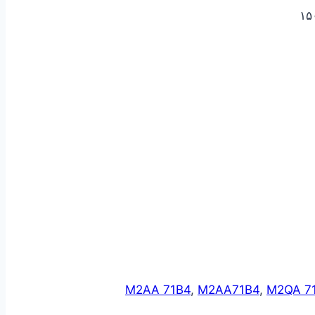
M2AA 71B4
,
M2AA71B4
,
M2QA 7