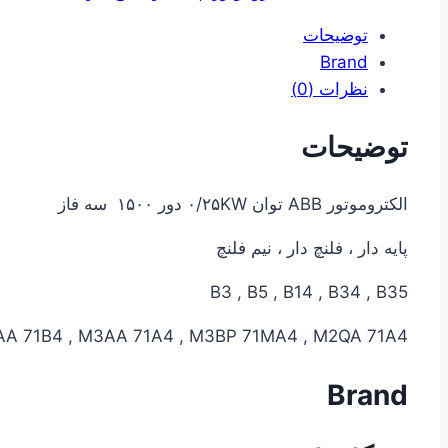
توضیحات
Brand
نظرات (0)
توضیحات
الکتروموتور ABB توان ۰/۲۵KW دور ۱۵۰۰ سه فاز
پایه دار ، فلنچ دار ، نیم فلنچ
B3 , B5 , B14 , B34 , B35
A 71B4 , M3AA 71A4 , M3BP 71MA4 , M2QA 71A4,
Brand