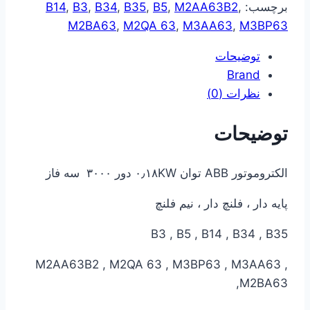
برچسب:
,
M2AA63B2
,
B5
,
B35
,
B34
,
B3
,
B14
M2BA63
,
M2QA 63
,
M3AA63
,
M3BP63
توضیحات
Brand
نظرات (0)
توضیحات
الکتروموتور ABB توان ۰٫۱۸KW دور ۳۰۰۰ سه فاز
پایه دار ، فلنچ دار ، نیم فلنچ
B3 , B5 , B14 , B34 , B35
M2AA63B2 , M2QA 63 , M3BP63 , M3AA63 ,
M2BA63,