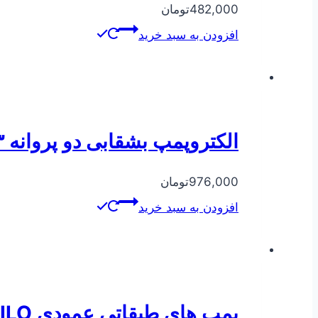
482,000
تومان
افزودن به سبد خرید
الکتروپمپ بشقابی دو پروانه ۳ اسب سه فاز CBT310
976,000
تومان
افزودن به سبد خرید
پمپ های طبقاتی عمودی HELIX V WILO