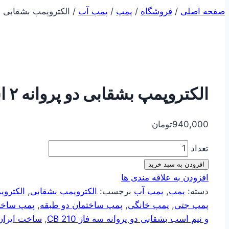
صفحه اصلی
/
فروشگاه
/
پمپ
/
پمپ آب
/
الکتروپمپ بشقابی دو پروانه ۲ ا
الکتروپمپ بشقابی دو پروانه ۲ اسب تکفاز CB210
940,000
تومان
تعداد
افزودن به سبد خرید
افزودن به علاقه مندی ها
دسته:
پمپ
,
پمپ آب
برچسب:
الکتروپمپ بشقابی
,
الکتروپمپ بش
پمپ جتی
,
پمپ خانگی
,
پمپ ساختمان دو طبقه
,
پمپ ساخت
و نیم اسب بشقابی دو پروانه سه فاز CB 210
,
ساخت ایران