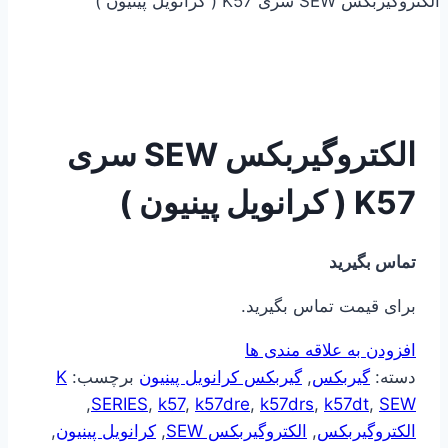
الکتروگیربکس SEW سری K57 ( کرانویل پینیون )
الکتروگیربکس SEW سری
K57 ( کرانویل پینیون )
تماس بگیرید
برای قیمت تماس بگیرید.
افزودن به علاقه مندی ها
دسته:
گیربکس
,
گیربکس کرانویل پینیون
برچسب:
K
,
SERIES
,
k57
,
k57dre
,
k57drs
,
k57dt
,
SEW
الکتروگیربکس
,
الکتروگیربکس SEW
,
کرانویل پینیون
,