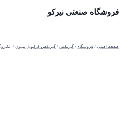
ازگشت
فروشگاه صنعتی نیرکو
ه
حتوا
صفحه اصلی
/
فروشگاه
/
گیربکس
/
گیربکس کرانویل پینیون
/
الکتروگیربکس SEW سری