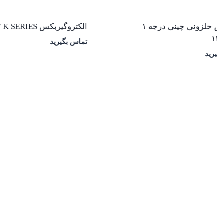
گیربکس حلزونی چینی درجه ۱
الکتروگیربکس SEW K SERIES
تماس بگیرید
رید