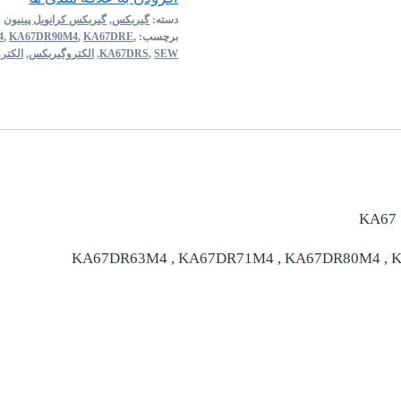
دسته:
گیربکس
,
گیربکس کرانویل پینیون
برچسب:
,
KA67DRE
,
KA67DR90M4
,
4
SEW
,
KA67DRS
,
الکتروگیربکس
,
الکترو
KA67DR63M4 , KA67DR71M4 , KA67DR80M4 , 