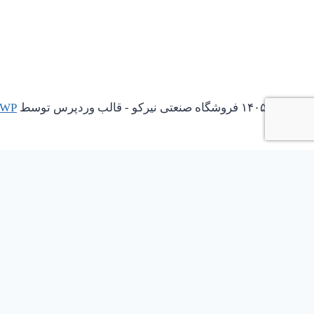
© ۱۴۰۵ فروشگاه صنعتی نیرکو - قالب وردپرس توسط
 WP
باز کردن چت واتساپ
1
نیاز به پیش فاکتور دارین؟؟؟؟؟
Scan the code
سلام