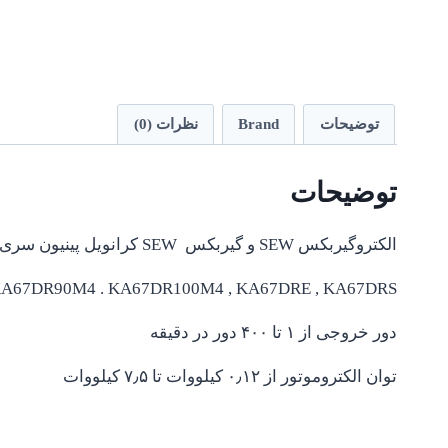
توضیحات
Brand
نظرات (0)
توضیحات
الکتروگیربکس SEW و گیربکس SEW کرانویل پینیون سری KA67
KA67DR90M4 . KA67DR100M4 , KA67DRE , KA67DRS
دور خروجی از ۱ تا ۴۰۰ دور در دقیقه
توان الکتروموتور از ۰٫۱۲ کیلووات تا ۷٫۵ کیلووات