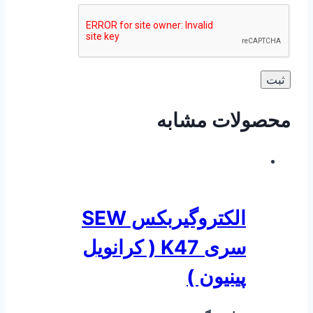
محصولات مشابه
الکتروگیربکس SEW
سری K47 ( کرانویل
پینیون )