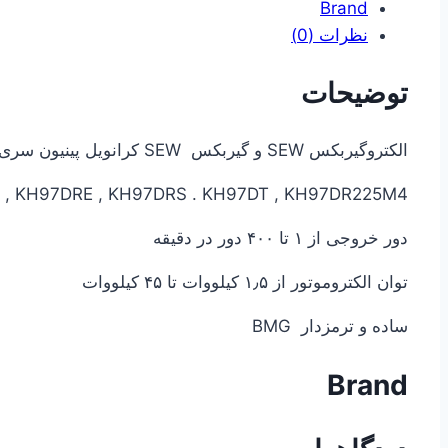
Brand
نظرات (0)
توضیحات
الکتروگیربکس SEW و گیربکس SEW کرانویل پینیون سری KH97
 KH97DRE , KH97DRS . KH97DT , KH97DR225M4
دور خروجی از ۱ تا ۴۰۰ دور در دقیقه
توان الکتروموتور از ۱٫۵ کیلووات تا ۴۵ کیلووات
ساده و ترمزدار BMG
Brand