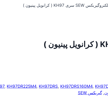
تروگیربکس SEW سری KH97 ( کرانویل پینیون )
97
,
KH97DR225M4
,
KH97DRS
,
KH97DRS160M4
,
KH97
ون
,
گیربکس SEW