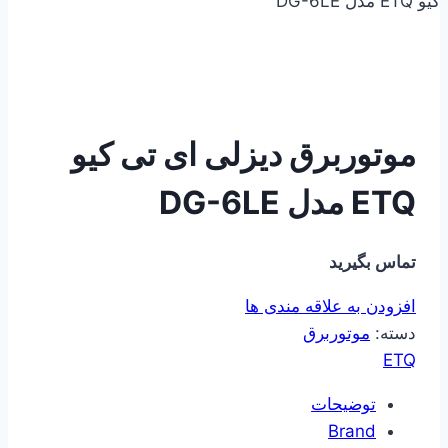
کیو ETQ مدل DG-6LE
موتوربرق دیزلی ای تی کیو
ETQ مدل DG-6LE
تماس بگیرید
افزودن به علاقه مندی ها
دسته:
موتوربرق
ETQ
توضیحات
Brand