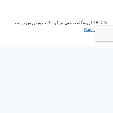
© ۱۴۰۵ فروشگاه صنعتی نیرکو - قالب وردپرس توسط
Kadence WP
باز کردن چت واتساپ
1
نیاز به پیش فاکتور دارین؟؟؟؟؟
Scan the code
سلام
اگه نیاز به پیش فاکتور دارین از اینجا موارد رو به وسیله واتساپ