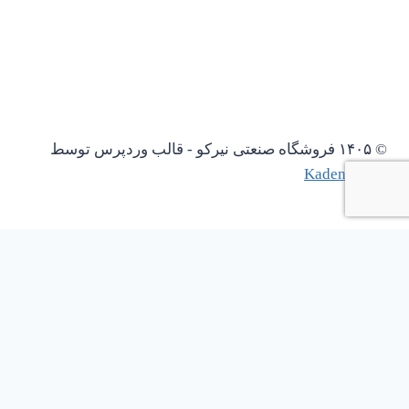
© ۱۴۰۵ فروشگاه صنعتی نیرکو - قالب وردپرس توسط
Kadence WP
باز کردن چت واتساپ
1
نیاز به پیش فاکتور دارین؟؟؟؟؟
Scan the code