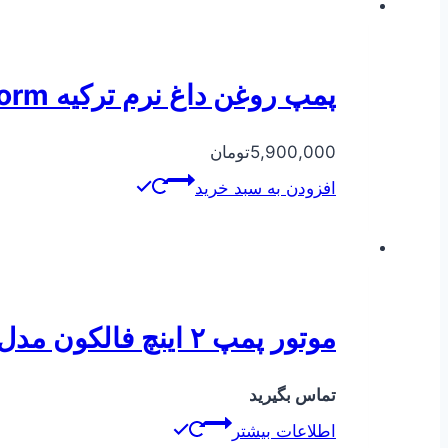
پمپ روغن داغ نرم ترکیه Norm مدل ۲۵۰-۶۵
5,900,000
تومان
افزودن به سبد خرید
موتور پمپ ۲ اینچ فالکون مدل RB20-AS
تماس بگیرید
اطلاعات بیشتر