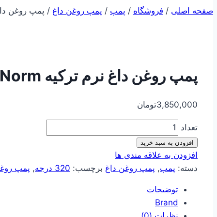
صفحه اصلی
/
فروشگاه
/
پمپ
/
پمپ روغن داغ
/
پمپ روغن داغ نرم ترک
پمپ روغن داغ نرم ترکیه Norm مدل ۱۶۰-۵۰
3,850,000
تومان
تعداد
افزودن به سبد خرید
افزودن به علاقه مندی ها
دسته:
پمپ
,
پمپ روغن داغ
برچسب:
320 درجه
,
پمپ روغ
توضیحات
Brand
نظرات (0)