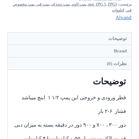
برچسب:
ZPG5
,
ZPG 5
,
zpg
,
پمپ الوند
,
پمپ دنده ای
,
پمپ قیر
,
پمپ مخصوص
قیر
,
کیلووات
Alvand
توضیحات
Brand
نظرات (0)
توضیحات
قطر ورودی و خروجی این پمپ ۱/۲ ۱ ابنچ میباشد
فشار ۶-۲ بار
دور ۳۰۰ ، ۷۰۰ و ۹۰۰ دور در دقیقه بسته به میزان دبی
قدرت الکتروموتور از ۰٫۵۵ کیلووات تا ۴ کیلووات