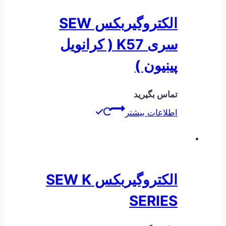
الکتروگیربکس SEW
سری K57 ( کرانویل
پینیون )
تماس بگیرید
اطلاعات بیشتر
الکتروگیربکس SEW K
SERIES