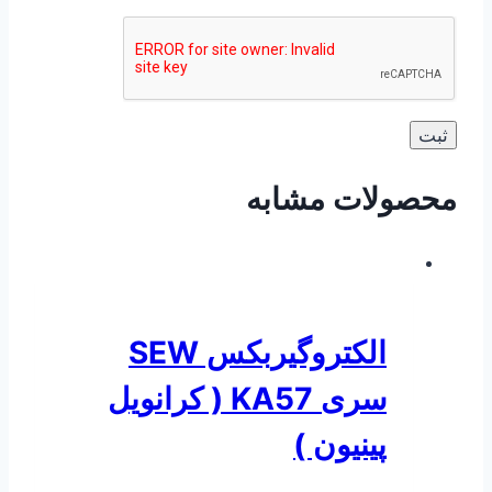
محصولات مشابه
الکتروگیربکس SEW
سری KA57 ( کرانویل
پینیون )