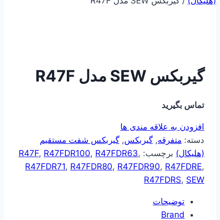
(هلیکال)
/
گیربکس SEW مدل R47F
گیربکس SEW مدل R47F
تماس بگیرید
افزودن به علاقه مندی ها
دسته:
متفرقه
,
گیربکس
,
گیربکس شفت مستقیم
(هلیکال)
برچسب:
,
R47FDR63
,
R47FDR100
,
R47F
R47FDR71
,
R47FDR80
,
R47FDR90
,
R47FDRE
,
R47FDRS
,
SEW
توضیحات
Brand