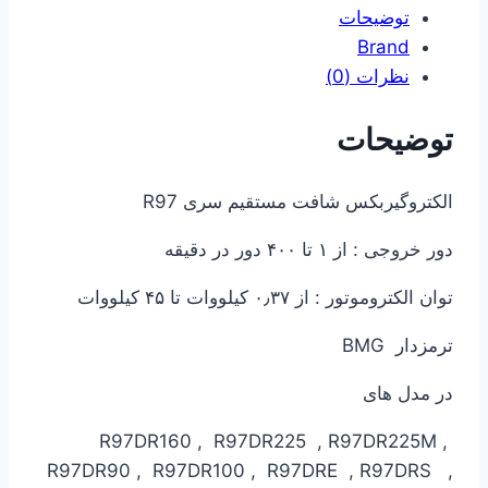
توضیحات
Brand
نظرات (0)
توضیحات
الکتروگیربکس شافت مستقیم سری R97
دور خروجی : از ۱ تا ۴۰۰ دور در دقیقه
توان الکتروموتور : از ۰٫۳۷ کیلووات تا ۴۵ کیلووات
ترمزدار BMG
در مدل های
R97DR160 , R97DR225 , R97DR225M ,
R97DR90 , R97DR100 , R97DRE , R97DRS ,