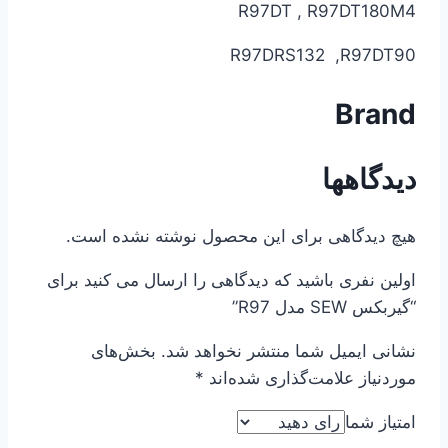
R97DT , R97DT180M4
R97DRS132 ,R97DT90
Brand
دیدگاهها
هیچ دیدگاهی برای این محصول نوشته نشده است.
اولین نفری باشید که دیدگاهی را ارسال می کنید برای
“گیربکس SEW مدل R97”
نشانی ایمیل شما منتشر نخواهد شد.
بخش‌های
موردنیاز علامت‌گذاری شده‌اند
*
امتیاز شما