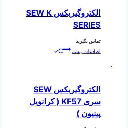
الکتروگیربکس SEW K
SERIES
تماس بگیرید
اطلاعات بیشتر
الکتروگیربکس SEW
سری KF57 ( کرانویل
پینیون )