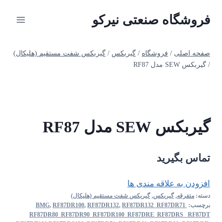
ازگشت
فروشگاه صنعتی نیرکو
ه
حتوا
صفحه اصلی
/
فروشگاه
/
گیربکس
/
گیربکس شفت مستقیم (هلیکال)
/
گیربکس SEW مدل RF87
گیربکس SEW مدل RF87
تماس بگیرید
افزودن به علاقه مندی ها
دسته:
متفرقه
,
گیربکس
,
گیربکس شفت مستقیم (هلیکال)
برچسب:
RF87DR132 RF87DR71
,
RF87DR132
,
RF87DR100
,
BMG
RF87DR80 RF87DR90 RF87DR100 RF87DRE RF87DRS RF87DT