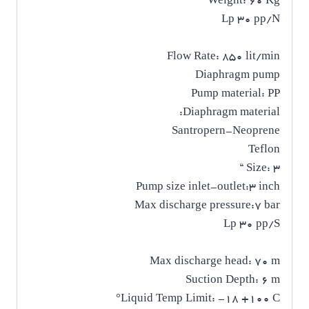
Weight: 60 Kg
Lp 30 pp/N
Flow Rate: 850 lit/min
Diaphragm pump
Pump material: PP
Diaphragm material:
Santropern-Neoprene
Teflon
Size: 3 “
Pump size inlet-outlet:3 inch
Max discharge pressure:7 bar
Lp 30 pp/S
Max discharge head: 70 m
Suction Depth: 6 m
Liquid Temp Limit: -18 +100 C°