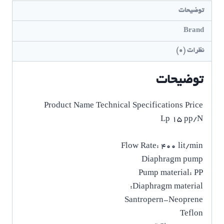
توضیحات
Brand
نظرات (0)
توضیحات
Product Name Technical Specifications Price
Lp 15 pp/N
Flow Rate: 400 lit/min
Diaphragm pump
Pump material: PP
Diaphragm material:
Santropern-Neoprene
Teflon