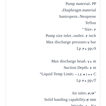
Pump material: PP
Diaphragm material:
Santropern-Neoprene
Teflon
Size: 2 “
Pump size inlet-outlet: 2 inch
Max discharge pressure:7 bar
Lp 20 pp/S
Max discharge head: 70 m
Suction Depth: 6 m
Liquid Temp Limit: -18 +100 C°
Lp 20 pp/T
Air inlet: 3/4″
Solid handing capability:4 mm