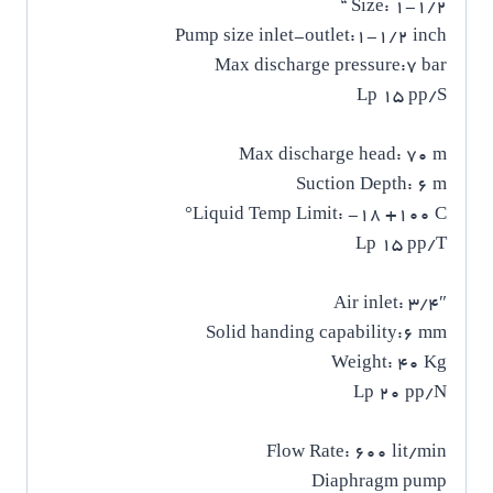
Size: 1-1/2 “
Pump size inlet-outlet:1-1/2 inch
Max discharge pressure:7 bar
Lp 15 pp/S
Max discharge head: 70 m
Suction Depth: 6 m
Liquid Temp Limit: -18 +100 C°
Lp 15 pp/T
Air inlet: 3/4″
Solid handing capability:6 mm
Weight: 40 Kg
Lp 20 pp/N
Flow Rate: 600 lit/min
Diaphragm pump