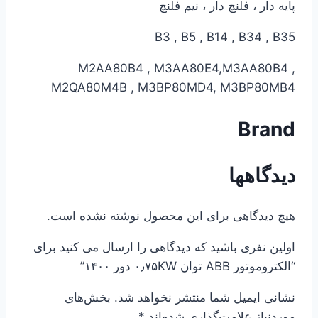
پایه دار ، فلنچ دار ، نیم فلنچ
B3 , B5 , B14 , B34 , B35
M2AA80B4 , M3AA80E4,M3AA80B4 ,
M2QA80M4B , M3BP80MD4, M3BP80MB4
Brand
دیدگاهها
هیچ دیدگاهی برای این محصول نوشته نشده است.
اولین نفری باشید که دیدگاهی را ارسال می کنید برای
“الکتروموتور ABB توان ۰٫۷۵KW دور ۱۴۰۰”
نشانی ایمیل شما منتشر نخواهد شد.
بخش‌های
موردنیاز علامت‌گذاری شده‌اند
*