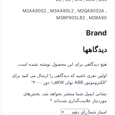
M2AA90S2 , M3AA90L2 , M2QA90S2A ,
M3BP90SLB2 , M2BA90
Brand
دیدگاهها
هیچ دیدگاهی برای این محصول نوشته نشده است.
اولین نفری باشید که دیدگاهی را ارسال می کنید برای
“الکتروموتور ABB توان ۱٫۵KW دور ۳۰۰۰”
نشانی ایمیل شما منتشر نخواهد شد.
بخش‌های
موردنیاز علامت‌گذاری شده‌اند
*
امتیاز شما