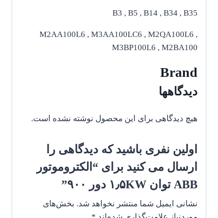
B3 , B5 , B14 , B34 , B35
M2AA100L6 , M3AA100LC6 , M2QA100L6 ,
M3BP100L6 , M2BA100
Brand
دیدگاهها
هیچ دیدگاهی برای این محصول نوشته نشده است.
اولین نفری باشید که دیدگاهی را
ارسال می کنید برای “الکتروموتور
ABB توان ۱٫۵KW دور ۹۰۰”
نشانی ایمیل شما منتشر نخواهد شد.
بخش‌های
موردنیاز علامت‌گذاری شده‌اند
*