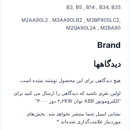
B3, B5 , B14 , B34, B35
M2AA90L2 , M3AA90LB2 , M3BP90SLC2,
M2QA90L2A , M2BA90
Brand
دیدگاهها
هیچ دیدگاهی برای این محصول نوشته نشده است.
اولین نفری باشید که دیدگاهی را ارسال می کنید برای
“الکتروموتور ABB توان ۲٫۲KW دور ۳۰۰۰”
نشانی ایمیل شما منتشر نخواهد شد.
بخش‌های
موردنیاز علامت‌گذاری شده‌اند
*