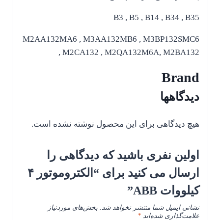
B3 , B5 , B14 , B34 , B35
M2AA132MA6 , M3AA132MB6 , M3BP132SMC6
, M2CA132 , M2QA132M6A, M2BA132
Brand
دیدگاهها
هیچ دیدگاهی برای این محصول نوشته نشده است.
اولین نفری باشید که دیدگاهی را
ارسال می کنید برای “الکتروموتور ۴
کیلووات ABB”
نشانی ایمیل شما منتشر نخواهد شد.
بخش‌های موردنیاز
علامت‌گذاری شده‌اند
*