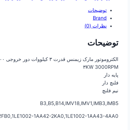
توضیحات
Brand
نظرات (0)
توضیحات
الکتروموتور مارک زیمنس قدرت ۳ کیلووات دور خروجی ۳۰۰۰ دور در دقیقه سه فاز
۳KW 3000RPM
پایه دار
فلنچ دار
نیم فلنچ
B3,B5,B14,IMV18,IMV1,IMB3,IMB5
2FB0,1LE1002-1AA42-2KA0,1LE1002-1AA43-4AA0