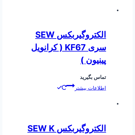
الکتروگیربکس SEW
سری KF67 ( کرانویل
پینیون )
تماس بگیرید
اطلاعات بیشتر
الکتروگیربکس SEW K