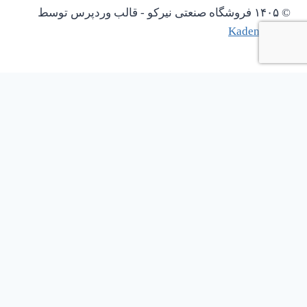
© ۱۴۰۵ فروشگاه صنعتی نیرکو - قالب وردپرس توسط
Kadence WP
باز کردن چت واتساپ
1
نیاز به پیش فاکتور دارین؟؟؟؟؟
Scan the code
سلام
اگه نیاز به پیش فاکتور دارین از اینجا موارد رو به وسیله واتساپ
ارسال کنید....
با توجه به وضعیت آشفته ارز و بازار هیچ کدام از قیمت های وب
سایت بروز نیستند و فقط باید استعلام بگیرین...