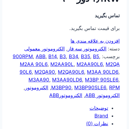
تماس بگیرید
برای قیمت تماس بگیرید.
افزودن به علاقه مندی ها
دسته:
الکتروموتور سه فاز
,
الکتروموتور معمولی
برچسب:
,
B5
,
B35
,
B34
,
B3
,
B14
,
ABB
,
900RPM
M2AA 90L6
,
M2AA90L
,
M2AA90L6
,
M2QA
90L6
,
M2QA90
,
M2QA90L6
,
M3AA 90LD6
,
M3AA90
,
M3AA90LD6
,
M3BP 90SLE6
,
RPM
,
M3BP90SLE6
,
M3BP90
,
الکتروموتور
,
الکتروموتور ABB
,
الکتروموتورABB
توضیحات
Brand
نظرات (0)