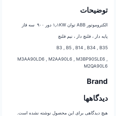
توضیحات
الکتروموتور ABB توان ۱٫۱KW دور ۹۰۰ سه فاز
پایه دار ، فلنچ دار ، نیم فلنچ
B3 , B5 , B14 , B34 , B35
M3AA90LD6 , M2AA90L6 , M3BP90SLE6 ,
M2QA90L6
Brand
دیدگاهها
هیچ دیدگاهی برای این محصول نوشته نشده است.