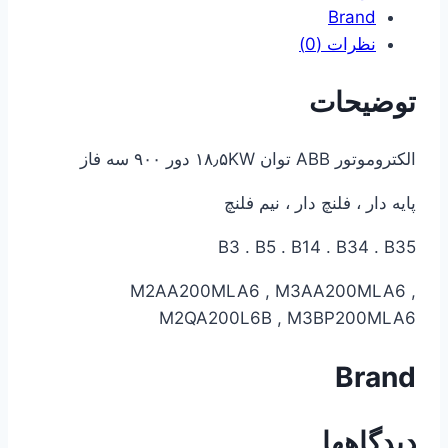
Brand
نظرات (0)
توضیحات
الکتروموتور ABB توان ۱۸٫۵KW دور ۹۰۰ سه فاز
پایه دار ، فلنچ دار ، نیم فلنچ
B3 . B5 . B14 . B34 . B35
M2AA200MLA6 , M3AA200MLA6 ,
M2QA200L6B , M3BP200MLA6
Brand
دیدگاهها