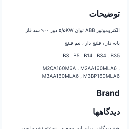
توضیحات
الکتروموتور ABB توان ۵/۵KW دور ۹۰۰ سه فاز
پایه دار ، فلنچ دار ، نیم فلنچ
B3 . B5 . B14 . B34 . B35
M2QA160M6A , M2AA160MLA6 ,
M3AA160MLA6 , M3BP160MLA6
Brand
دیدگاهها
هیچ دیدگاهی برای این محصول نوشته نشده است.