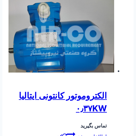
الکتروموتور کانتونی ایتالیا
۰٫۳۷KW
تماس بگیرید